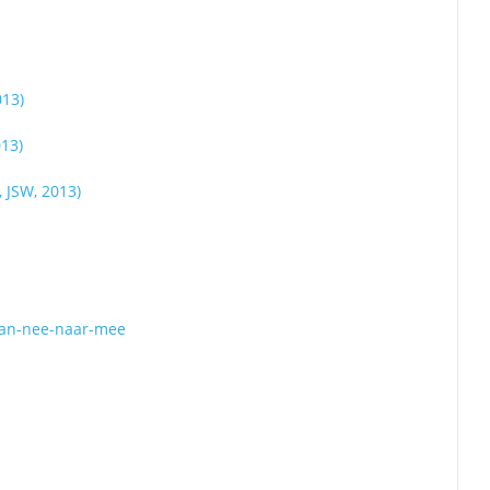
013)
013)
 JSW, 2013)
van-nee-naar-mee