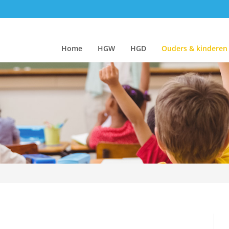
Home
HGW
HGD
Ouders & kinderen