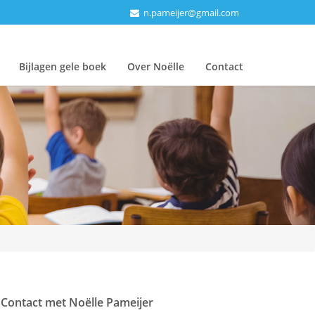
n.pameijer@gmail.com
Bijlagen gele boek
Over Noëlle
Contact
Contact met Noëlle Pameijer