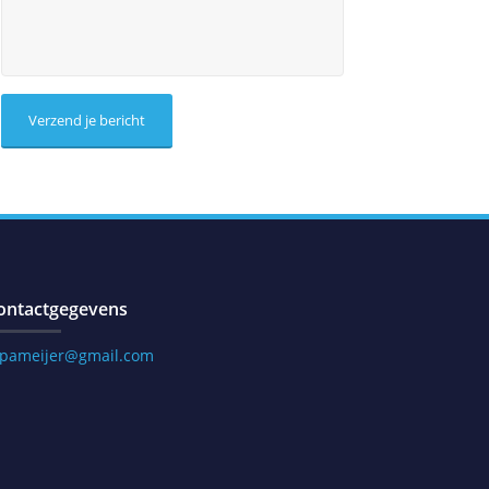
ontactgegevens
.pameijer@gmail.com