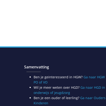
Samenvatting
Ben je geïnteresseerd in HGW?
Ga naar HGW 
PO of VO
Wil je meer weten over HGD?
Ga naar HGD in
onderwijs of jeugdzorg
Ben je een ouder of leerling?
Ga naar Ouders
Kinderen