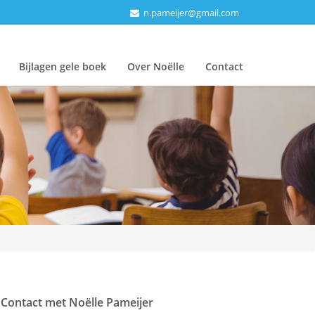
n.pameijer@gmail.com
Bijlagen gele boek
Over Noëlle
Contact
Contact met Noëlle Pameijer