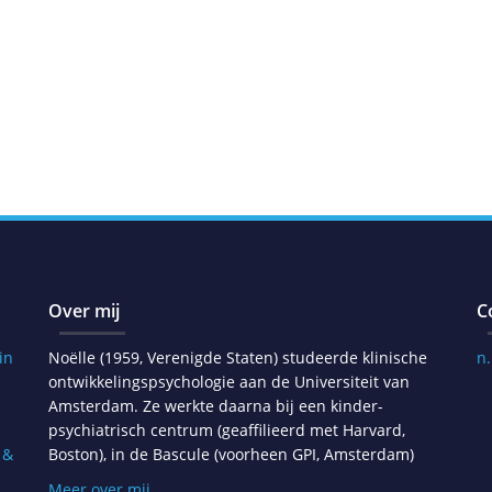
Over mij
C
in
Noëlle (1959, Verenigde Staten) studeerde klinische
n
ontwikkelingspsychologie aan de Universiteit van
Amsterdam. Ze werkte daarna bij een kinder-
psychiatrisch centrum (geaffilieerd met Harvard,
 &
Boston), in de Bascule (voorheen GPI, Amsterdam)
Meer over mij