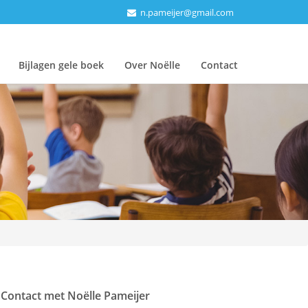
n.pameijer@gmail.com
Bijlagen gele boek
Over Noëlle
Contact
Contact met Noëlle Pameijer