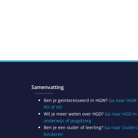
Samenvatting
Ben je geïnteresseerd in HGW?
Ga naar HGW 
PO of VO
Wil je meer weten over HGD?
Ga naar HGD in
onderwijs of jeugdzorg
Ben je een ouder of leerling?
Ga naar Ouders
Kinderen