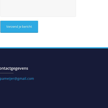
ontactgegevens
.pameijer@gmail.com