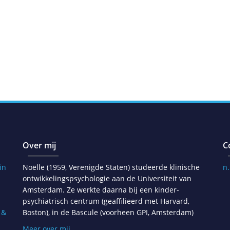
Over mij
C
in
Noëlle (1959, Verenigde Staten) studeerde klinische
n
ontwikkelingspsychologie aan de Universiteit van
Amsterdam. Ze werkte daarna bij een kinder-
psychiatrisch centrum (geaffilieerd met Harvard,
 &
Boston), in de Bascule (voorheen GPI, Amsterdam)
Meer over mij