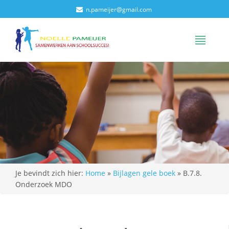
n.pameijer@gmail.com
Je bevindt zich hier:
Home
»
Bijlagen gele boek
»
B.7.8.
Onderzoek MDO