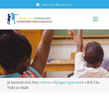
n.pameijer@gmail.com
Je bevindt zich hier:
Home
»
Bijlagen gele boek
»
B.8.12a.
TOM vs HGW