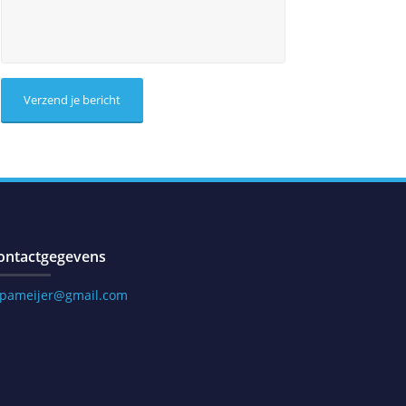
ontactgegevens
.pameijer@gmail.com