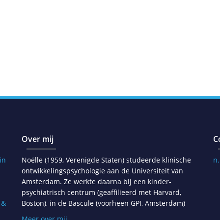
Over mij
C
in
Noëlle (1959, Verenigde Staten) studeerde klinische
n
ontwikkelingspsychologie aan de Universiteit van
Amsterdam. Ze werkte daarna bij een kinder-
psychiatrisch centrum (geaffilieerd met Harvard,
 &
Boston), in de Bascule (voorheen GPI, Amsterdam)
Meer over mij