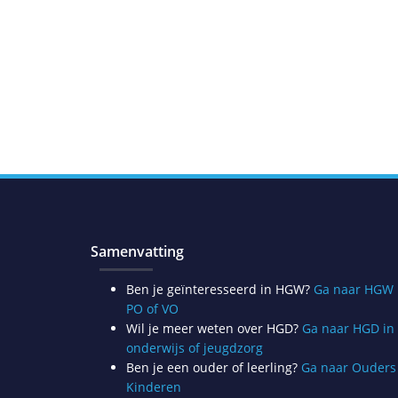
Samenvatting
Ben je geïnteresseerd in HGW?
Ga naar HGW 
PO of VO
Wil je meer weten over HGD?
Ga naar HGD in
onderwijs of jeugdzorg
Ben je een ouder of leerling?
Ga naar Ouders
Kinderen