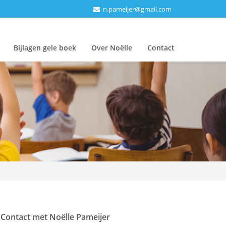
n.pameijer@gmail.com
Bijlagen gele boek
Over Noëlle
Contact
Contact met Noëlle Pameijer