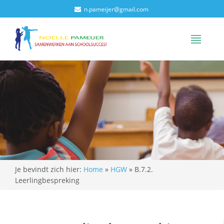
n.pameijer@gmail.com
Je bevindt zich hier:
Home
»
HGW
»
B.7.2.
Leerlingbespreking