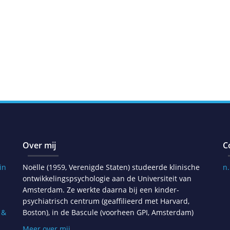
Over mij
C
in
Noëlle (1959, Verenigde Staten) studeerde klinische
n
ontwikkelingspsychologie aan de Universiteit van
Amsterdam. Ze werkte daarna bij een kinder-
psychiatrisch centrum (geaffilieerd met Harvard,
 &
Boston), in de Bascule (voorheen GPI, Amsterdam)
Meer over mij