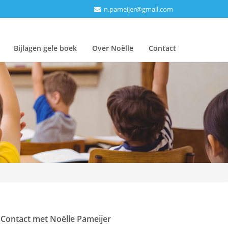
n.pameijer@gmail.com
Bijlagen gele boek
Over Noëlle
Contact
Contact met Noëlle Pameijer