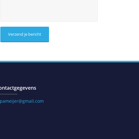
ontactgegevens
.pameijer@gmail.com