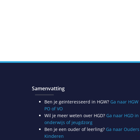
Samenvatting
Ben je geïnteresseerd in HGW?
Ga naar HGW 
PO of VO
Wil je meer weten over HGD?
Ga naar HGD in
onderwijs of jeugdzorg
Ben je een ouder of leerling?
Ga naar Ouders
Kinderen