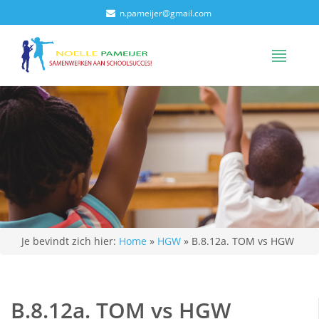
n.pameijer@gmail.com
Je bevindt zich hier:
Home
»
HGW
»
B.8.12a. TOM vs HGW
B.8.12a. TOM vs HGW