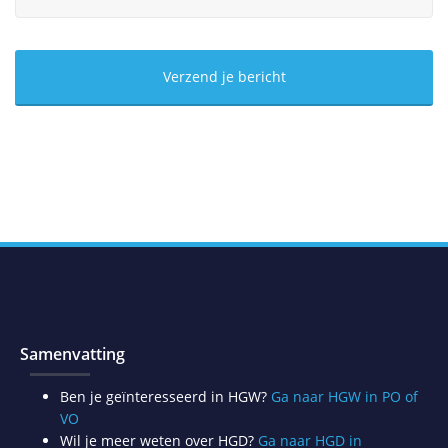
Samenvatting
Ben je geïnteresseerd in HGW?
Ga naar HGW in PO of
VO
Wil je meer weten over HGD?
Ga naar HGD in