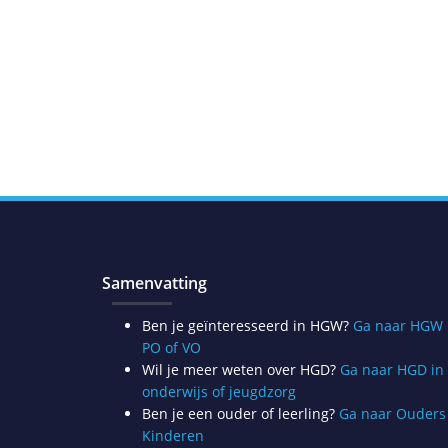
Samenvatting
Ben je geïnteresseerd in HGW?
Ga naar HGW 
PO of VO
Wil je meer weten over HGD?
Ga naar HGD in
onderwijs of jeugdzorg
Ben je een ouder of leerling?
Ga naar Ouders
Kinderen