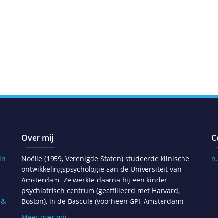
Over mij
C
in
Noëlle (1959, Verenigde Staten) studeerde klinische
n
ontwikkelingspsychologie aan de Universiteit van
Amsterdam. Ze werkte daarna bij een kinder-
psychiatrisch centrum (geaffilieerd met Harvard,
 &
Boston), in de Bascule (voorheen GPI, Amsterdam)
Meer over mij