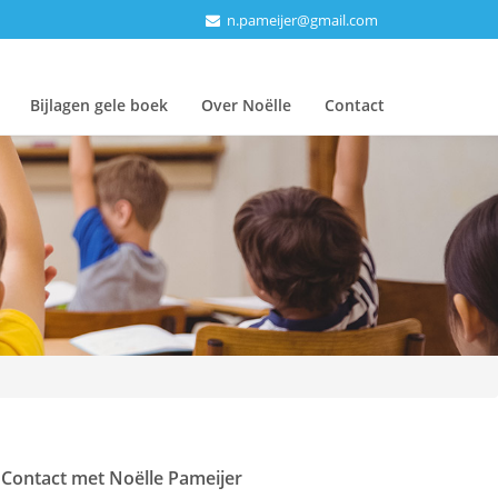
n.pameijer@gmail.com
Bijlagen gele boek
Over Noëlle
Contact
Contact met Noëlle Pameijer