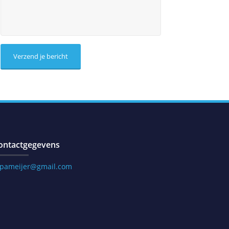
ontactgegevens
.pameijer@gmail.com