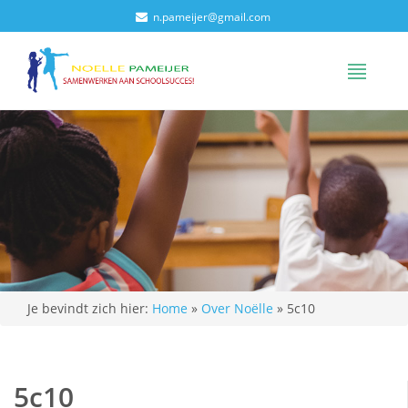
n.pameijer@gmail.com
Je bevindt zich hier:
Home
»
Over Noëlle
»
5c10
5c10