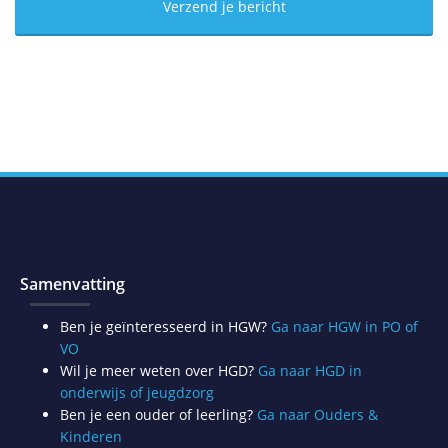
Samenvatting
Ben je geïnteresseerd in HGW?
Ga naar HGW in PO of
VO
Wil je meer weten over HGD?
Ga naar HGD in
onderwijs of jeugdzorg
Ben je een ouder of leerling?
Ga naar Ouders &
Kinderen