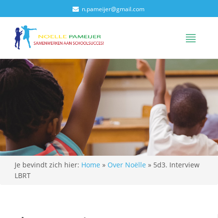
n.pameijer@gmail.com
Je bevindt zich hier:
Home
»
Over Noëlle
»
5d3. Interview
LBRT