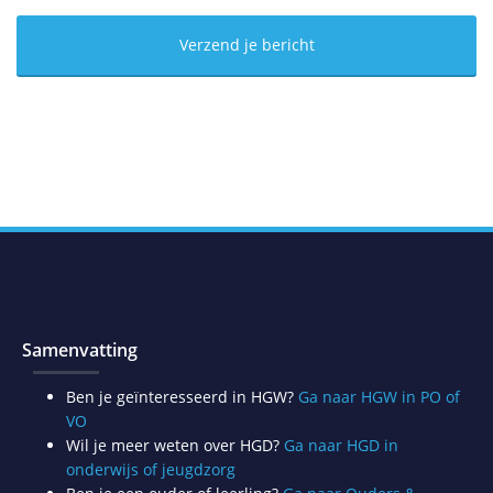
Samenvatting
Ben je geïnteresseerd in HGW?
Ga naar HGW in PO of
VO
Wil je meer weten over HGD?
Ga naar HGD in
onderwijs of jeugdzorg