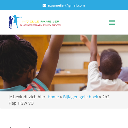
n.pameijer@gmail.com
Je bevindt zich hier:
Home
»
Bijlagen gele boek
»
2b2.
Flap HGW VO