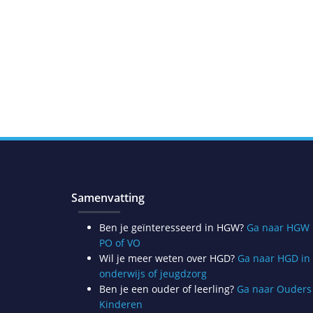
Samenvatting
Ben je geïnteresseerd in HGW?
Ga naar HGW 
PO of VO
Wil je meer weten over HGD?
Ga naar HGD in
onderwijs of jeugdzorg
Ben je een ouder of leerling?
Ga naar Ouders
Kinderen