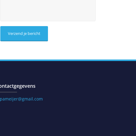
ontactgegevens
.pameijer@gmail.com