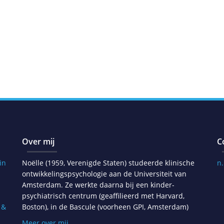
Over mij
C
in
Noëlle (1959, Verenigde Staten) studeerde klinische
n
ontwikkelingspsychologie aan de Universiteit van
Amsterdam. Ze werkte daarna bij een kinder-
psychiatrisch centrum (geaffilieerd met Harvard,
 &
Boston), in de Bascule (voorheen GPI, Amsterdam)
Meer over mij