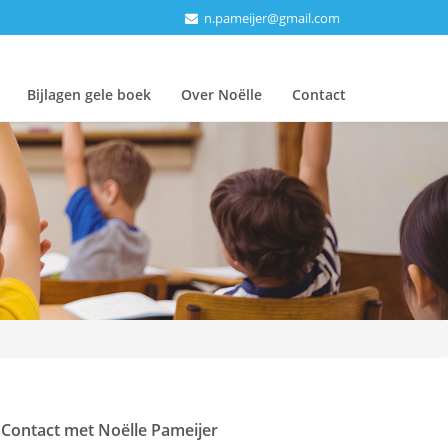
n.pameijer@gmail.com
Bijlagen gele boek
Over Noëlle
Contact
Contact met Noëlle Pameijer